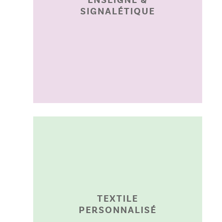
ENSEIGNE &
SIGNALÉTIQUE
Angers.
adhésifs vitrines à
magasin, panneaux et
signalétique de
lumineuses, totems,
Fabricant d’enseignes
TEXTILE ANGERS
TEXTILE
PERSONNALISÉ
grande série.
broderie en petite et