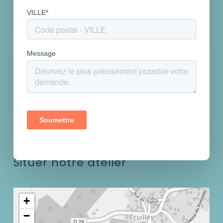
Situer notre atelier
+
−