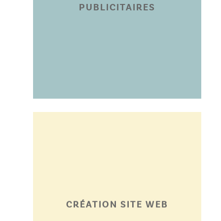
PUBLICITAIRES
gourdes…
stylos, totebags,
personnalisés : mugs,
cadeaux d’entreprise
milliers de goodies et
Des dizaines de
WEB ANGERS
CRÉATION SITE
CRÉATION SITE WEB
et maintenu.