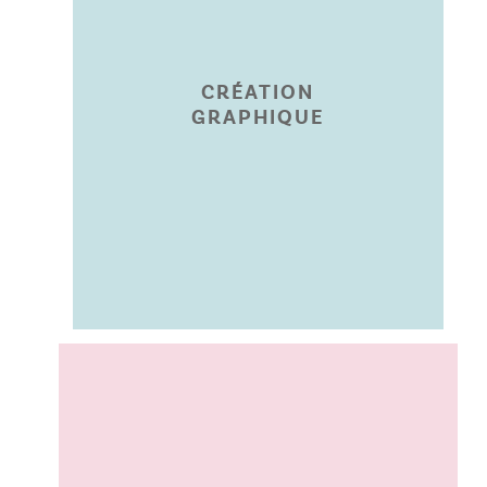
GRAPHIQUE
CRÉATION
CRÉATION
GRAPHIQUE
angevines.
pour les entreprises
de communication
marque et supports
graphique, identité de
Logo, charte
IMPRIMERIE ANGERS