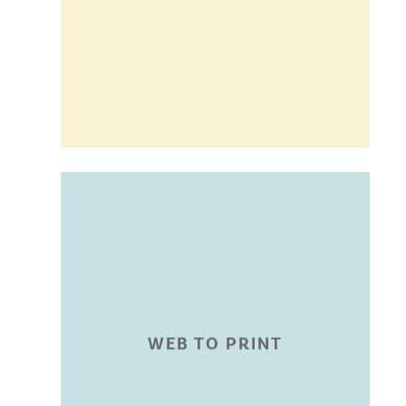
clé en main hébergé
un site professionnel
notre offre Easy Web,
commerce, refonte :
Site vitrine, e-
WEB TO PRINT
WEB TO PRINT
franchises.
les réseaux et
d’imprimés. Idéal pour
commandes