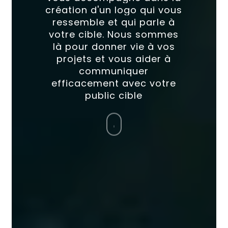
création
d'un
logo
qui
vous
ressemble
et
qui
parle
à
votre
cible.
Nous
sommes
là
pour
donner
vie
à
vos
projets
et
vous
aider
à
communiquer
efficacement
avec
votre
public
cible
Navigate
to
the
next
section