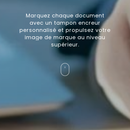
Marquez
chaque
document
avec
un
tampon
encreur
personnalisé
et
propulsez
votre
image
de
marque
au
niveau
supérieur.
Navigate
to
the
next
section