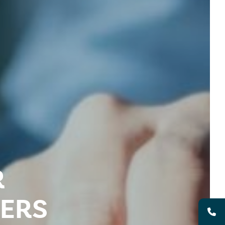
R
GERS