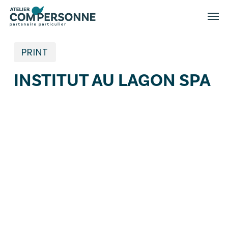
Skip
Menu
Men
to
main
content
PRINT
INSTITUT AU LAGON SPA