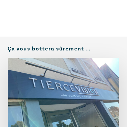
Ça vous bottera sûrement ...
Enseigne
lumineuse
ou
non
lumineuse
:
comment
choisir
sans
se