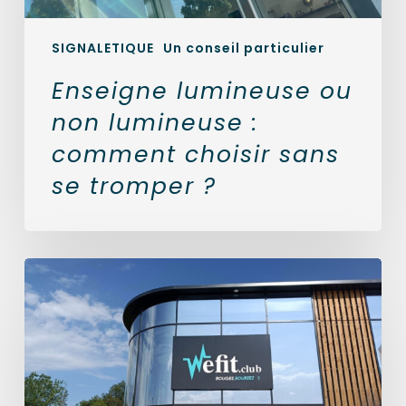
tromper
?
SIGNALETIQUE
Un conseil particulier
Enseigne lumineuse ou
non lumineuse :
comment choisir sans
se tromper ?
Signalétique
intérieure
vs
extérieure
:
guide
complet