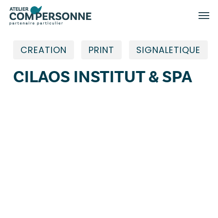
Skip
Menu
Men
to
main
content
CREATION
PRINT
SIGNALETIQUE
CILAOS INSTITUT & SPA