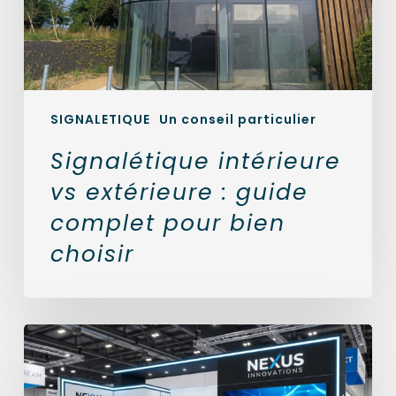
pour
bien
choisir
SIGNALETIQUE
Un conseil particulier
Signalétique intérieure
vs extérieure : guide
complet pour bien
choisir
Réussir
son
stand