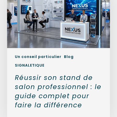
de
salon
professionnel
:
le
guide
complet
pour
faire
la
Un conseil particulier
Blog
différence
SIGNALETIQUE
Réussir son stand de
salon professionnel : le
guide complet pour
faire la différence