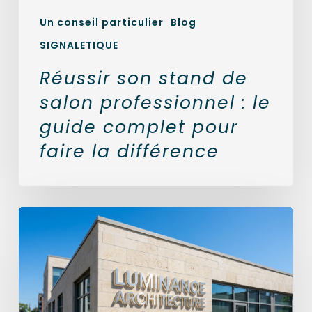
faire
la
Un conseil particulier
Blog
différence
SIGNALETIQUE
Réussir son stand de
salon professionnel : le
guide complet pour
faire la différence
Comment
choisir
sa
signalétique
d’entreprise
?