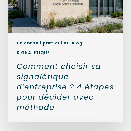
4
étapes
pour
décider
avec
méthode
Un conseil particulier
Blog
SIGNALETIQUE
Comment choisir sa
signalétique
d’entreprise ? 4 étapes
pour décider avec
méthode