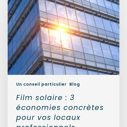
Film
solaire
:
3
économies
concrètes
pour
vos
locaux
professionnels
Un conseil particulier
Blog
Film solaire : 3
économies concrètes
pour vos locaux