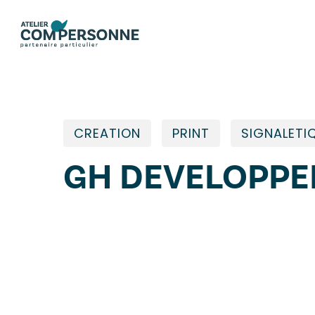
Skip
to
main
content
CREATION
PRINT
SIGNALETI
GH DEVELOPP