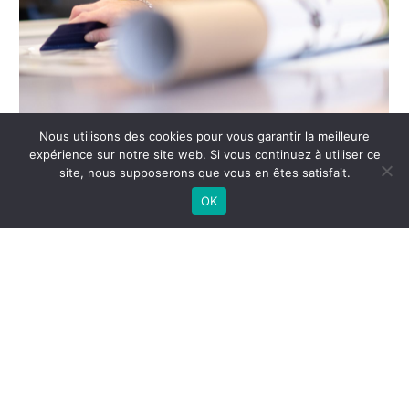
Nous utilisons des cookies pour vous garantir la meilleure
expérience sur notre site web. Si vous continuez à utiliser ce
site, nous supposerons que vous en êtes satisfait.
OK
Menu rapide
Angers
Tampon Angers
Agence de communication Angers
Broderie Angers
Carte de visite Angers
©Atelier COM' PERSONNE, tous droits réservés -
02 41 69