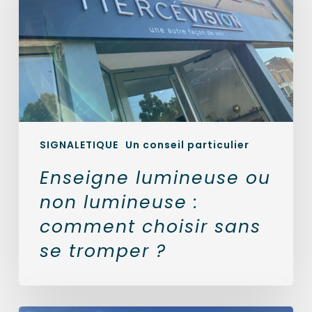
lumineuse
:
comment
choisir
sans
se
tromper
?
SIGNALETIQUE
Un conseil particulier
Enseigne lumineuse ou
non lumineuse :
comment choisir sans
se tromper ?