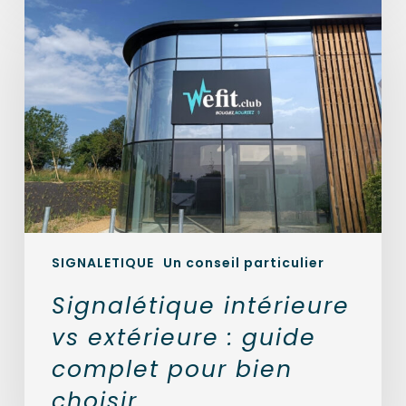
Signalétique
intérieure
vs
extérieure
:
guide
complet
pour
bien
choisir
SIGNALETIQUE
Un conseil particulier
Signalétique intérieure
vs extérieure : guide
complet pour bien
choisir