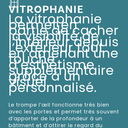
VITROPHANIE
La vitrophanie
permet en
partie de cacher
la visibilité de
l’intérieur depuis
l’extérieur tout
en amenant une
touche
d’esthétisme
supplémentaire
grâce à un
visuel
personnalisé.
Le trompe l’œil fonctionne très bien
avec les portes et permet très souvent
d’apporter de la profondeur à un
bâtiment et d’attirer le regard du