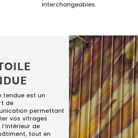
interchangeables.
TOILE
NDUE
le tendue est un
rt de
nication permettant
ller vos vitrages
 l’intérieur de
bâtiment, tout en