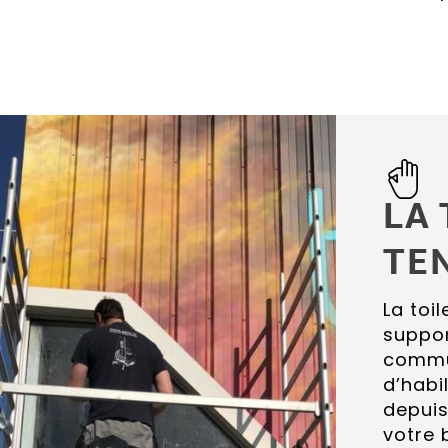
LA 
TE
La toi
suppo
commu
d’habi
depuis
votre 