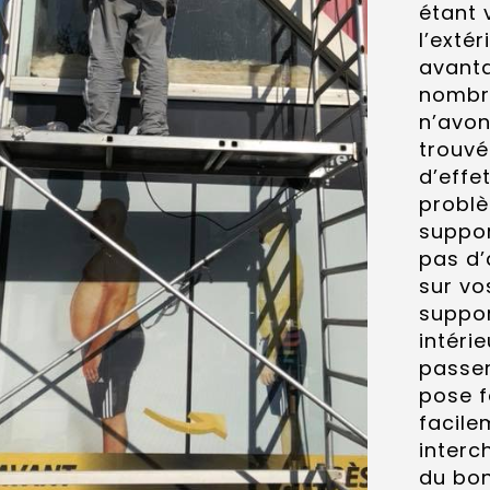
étant 
l’extér
avant
nombr
n’avo
trouvé
d’effe
problè
suppor
pas d’
sur vo
suppor
intérie
passer
pose f
facile
inter
du bon