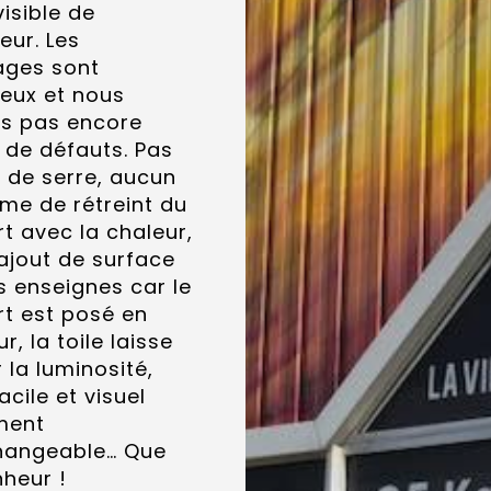
visible de
ieur. Les
ages sont
eux et nous
ns pas encore
 de défauts. Pas
t de serre, aucun
me de rétreint du
t avec la chaleur,
ajout de surface
s enseignes car le
t est posé en
ur, la toile laisse
 la luminosité,
acile et visuel
ment
changeable… Que
heur !